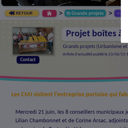
>
>
Grands projets
Pro
RETOUR
Projet boîtes à l
Grands projets (
Urbanisme et
Article d'actualité publié le 23/06/23
Contact
Les CMJ visitent l'entreprise portoise qui fabr
Mercredi 21 juin, les 8 conseillers municipau
Lilian Chambonnet et de Corine Arsac, adjoints 