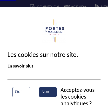
CONNEXION
AGENDA
NE
CADRE DE VIE
SPORT ET 
IE MUNICIPALE
Les cookies sur notre site.
En savoir plus
Acceptez-vous
Oui
Non
les cookies
Election du CMJ
analytiques ?