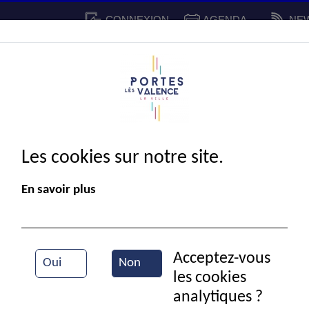
CONNEXION
AGENDA
NE
CADRE DE VIE
SPORT ET 
IE MUNICIPALE
Les cookies sur notre site.
En savoir plus
Acceptez-vous
Oui
Non
les cookies
Vue aérienne de la ville
analytiques ?