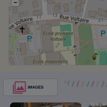
−
IMAGES