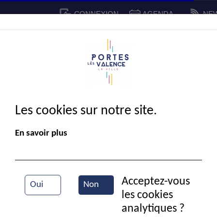
CONNEXION
AGENDA
NE
CADRE DE VIE
SPORT ET 
IE MUNICIPALE
Les cookies sur notre site.
En savoir plus
Acceptez-vous
Oui
Non
les cookies
Hommage au défunts
analytiques ?