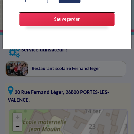
Restaurant scolaire Fernand Léger
Sauvegarder
Service utilisateur :
Restaurant scolaire Fernand léger
20 Rue Fernand Léger, 26800 PORTES-LES-
VALENCE.
+
−