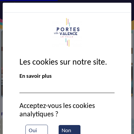
Les cookies sur notre site.
En savoir plus
Cantine de l'école F. Léger
Acceptez-vous les cookies
Tous les équipements
Restaurant scolaire
>
>
analytiques ?
Fernand Léger
Oui
Non