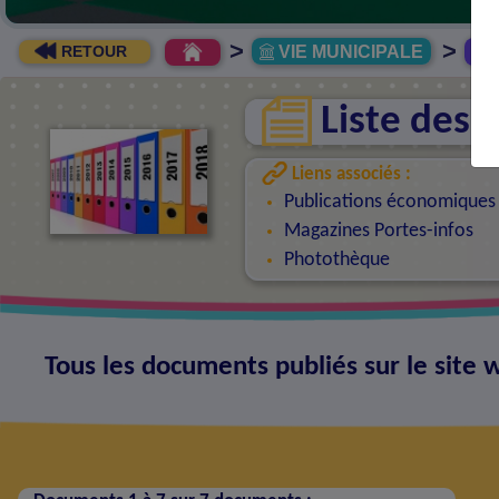
>
>
VIE MUNICIPALE
R
RETOUR
Liste des
Liens associés :
Publications économiques
Magazines Portes-infos
Photothèque
Tous les documents publiés sur le sit