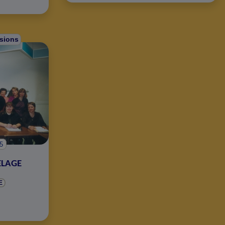
rsions
05
ELAGE
E