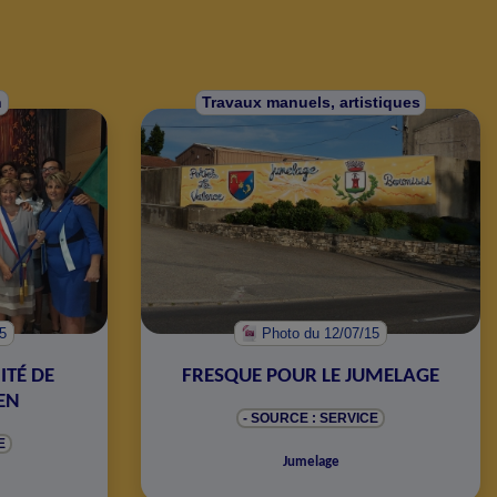
n
Travaux manuels, artistiques
15
Photo
du 12/07/15
ITÉ DE
FRESQUE POUR LE JUMELAGE
EN
- SOURCE : SERVICE
E
Jumelage