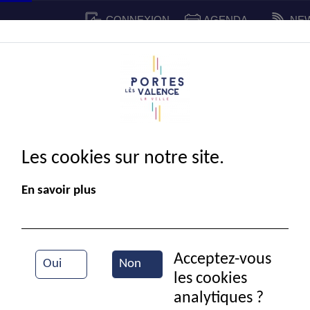
CONNEXION
AGENDA
NE
CADRE DE VIE
SPORT ET 
IE MUNICIPALE
Les cookies sur notre site.
En savoir plus
Acceptez-vous
Oui
Non
les cookies
Salon du vin
analytiques ?