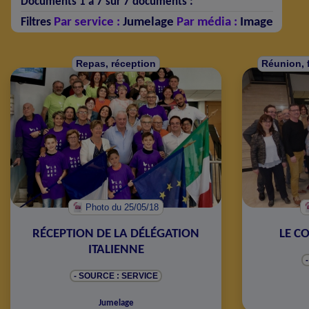
Documents 1 à 7 sur 7 documents :
Par service :
Jumelage
Par média :
Image
Filtres
Repas, réception
Réunion, 
Photo
du 25/05/18
RÉCEPTION DE LA DÉLÉGATION
LE C
ITALIENNE
- SOURCE : SERVICE
Jumelage