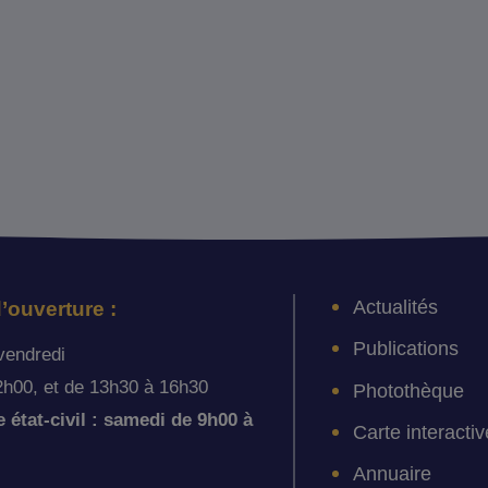
Actualités
’ouverture :
Publications
vendredi
2h00, et de 13h30 à 16h30
Photothèque
état-civil : samedi de 9h00 à
Carte interactiv
Annuaire