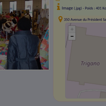
Image
(.jpg) - Poids : 401 K
350 Avenue du Président S
+
−