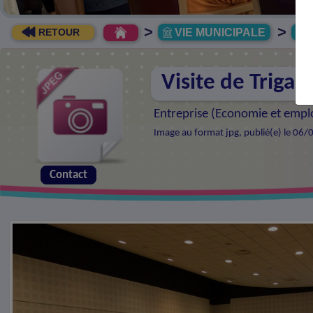
>
>
VIE MUNICIPALE
R
RETOUR
Visite de Trigan
Entreprise (
Economie et empl
Image au format jpg, publié(e) le 06/
Contact