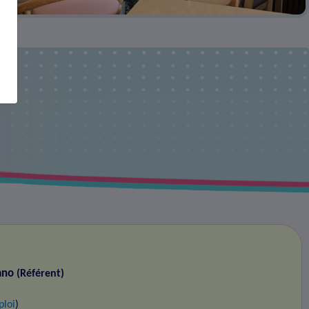
gano
(Référent)
ploi
)