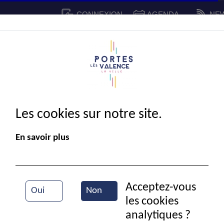
CONNEXION
AGENDA
NE
CADRE DE VIE
SPORT ET 
IE MUNICIPALE
Les cookies sur notre site.
En savoir plus
Acceptez-vous
Oui
Non
les cookies
Semaine bleue
analytiques ?