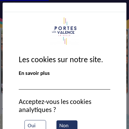
Les cookies sur notre site.
En savoir plus
Portes en fête
Acceptez-vous les cookies
VIE MUNICIPALE
Ressources documentaires
>
>
>
analytiques ?
Visite de SOFATH
Oui
Non