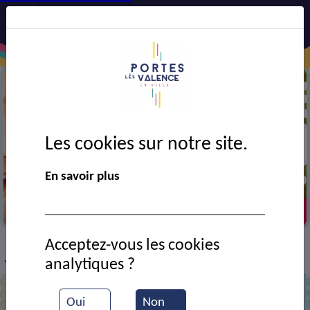
Les cookies sur notre site.
En savoir plus
Virades de l'espoir
Acceptez-vous les cookies
VIE MUNICIPALE
Ressources documentaires
>
>
>
analytiques ?
Virades de l'espoir
Oui
Non