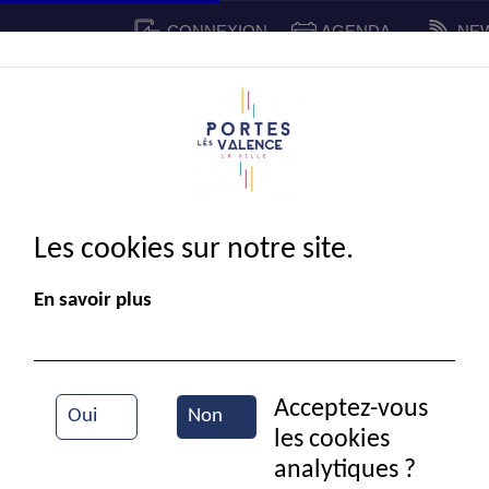
CONNEXION
AGENDA
NE
CADRE DE VIE
SPORT ET 
IE MUNICIPALE
Les cookies sur notre site.
En savoir plus
Acceptez-vous
Oui
Non
les cookies
Semaine verte
analytiques ?