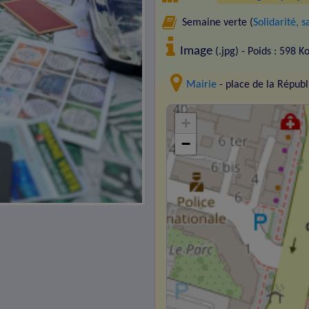
Semaine verte (
Solidarité, 
Image
(.jpg) - Poids : 598 K
Mairie
- place de la Répu
+
−