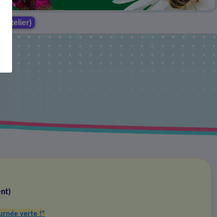
( atelier)
nt)
urnée verte !"