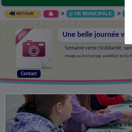
>
>
VIE MUNICIPALE
R
RETOUR
Une belle journée verte
Semaine verte (
Solidarité, s
Image au format jpg, publié(e) le 01/
Contact