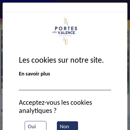
Les cookies sur notre site.
En savoir plus
Contest (pop'jeune)
Acceptez-vous les cookies
VIE MUNICIPALE
Ressources documentaires
Un
>
>
>
analytiques ?
Contest de Trott' !
Oui
Non