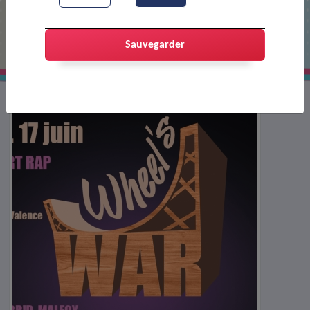
Un Contest de Trott' !
Sauvegarder