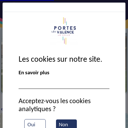
Les cookies sur notre site.
En savoir plus
EPHAD les Chênes
Acceptez-vous les cookies
VIE MUNICIPALE
Ressources documentaires
Un
>
>
>
analytiques ?
cadeau pour les résidents de l’ehpad des chênes
Oui
Non