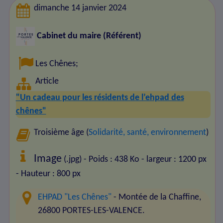
dimanche 14 janvier 2024
Cabinet du maire (Référent)
Les Chênes
;
Article
"Un cadeau pour les résidents de l’ehpad des
chênes"
Troisième âge (
Solidarité, santé, environnement
)
Image
(.jpg) - Poids : 438 Ko
- largeur : 1200 px
- Hauteur : 800 px
EHPAD "Les Chênes"
- Montée de la Chaffine,
26800 PORTES-LES-VALENCE.