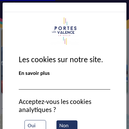
Les cookies sur notre site.
En savoir plus
Entrainement de tennis de table
Acceptez-vous les cookies
VIE MUNICIPALE
Ressources documentaires
>
>
>
analytiques ?
Tournoi de tennis de table
Oui
Non