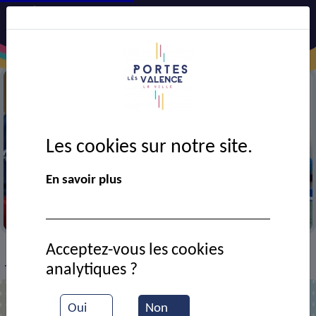
Les cookies sur notre site.
En savoir plus
Entrainement de tennis de table
Acceptez-vous les cookies
VIE MUNICIPALE
Ressources documentaires
>
>
>
analytiques ?
Tournoi de tennis de table
Oui
Non