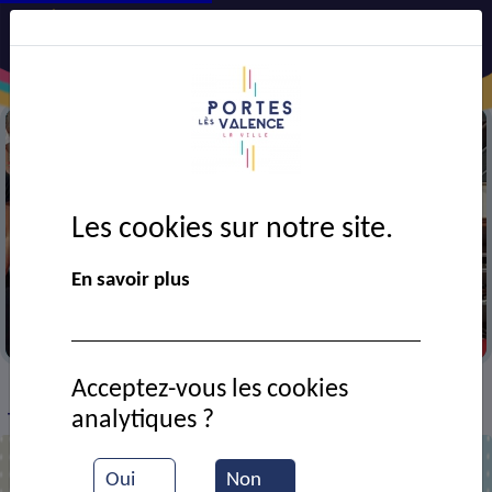
Les cookies sur notre site.
En savoir plus
Entrainement de gymnastique
Acceptez-vous les cookies
VIE MUNICIPALE
Ressources documentaires
>
>
>
analytiques ?
Thé dansant
Oui
Non