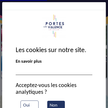
Les cookies sur notre site.
En savoir plus
Téléthon
Acceptez-vous les cookies
VIE MUNICIPALE
Ressources documentaires
>
>
>
analytiques ?
Téléthon : défi Madison
Oui
Non