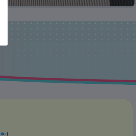
ploi
)