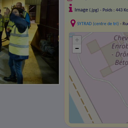
Image
(.jpg) - Poids : 443 K
SYTRAD (centre de tri)
- Ru
+
−