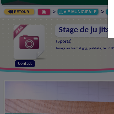
>
>
VIE MUNICIPALE
R
RETOUR
Stage de ju jitsu
(
Sports
)
Image au format jpg, publié(e) le 04/
Contact