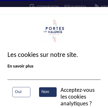
CONNEXION
AGENDA
NE
CADRE DE VIE
SPORT ET 
IE MUNICIPALE
Les cookies sur notre site.
En savoir plus
Acceptez-vous
Oui
Non
les cookies
Entrainement de judo
analytiques ?