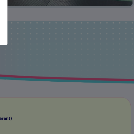
érent)