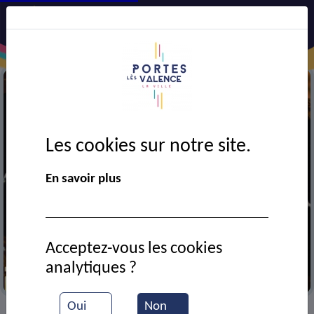
Les cookies sur notre site.
En savoir plus
Acceptez-vous les cookies
analytiques ?
La grande cllection
Oui
Non
VIE MUNICIPALE
Ressources documentaires
>
>
>