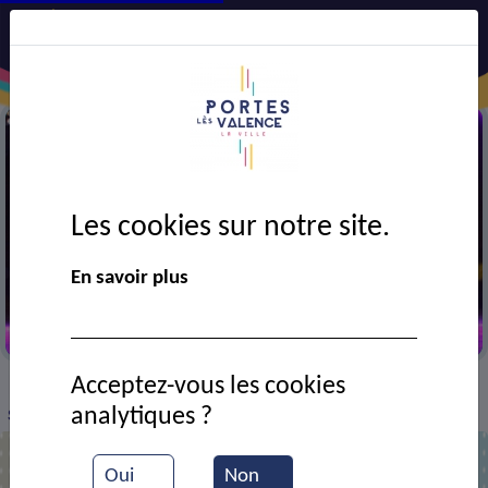
Les cookies sur notre site.
En savoir plus
Spectacle des anciens
Acceptez-vous les cookies
VIE MUNICIPALE
Ressources documentaires
>
>
>
analytiques ?
Spectacle des anciens
Oui
Non