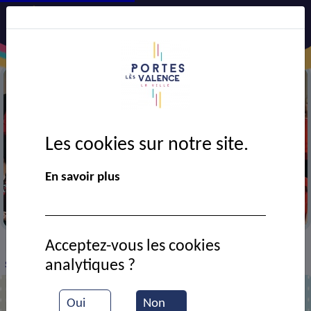
Les cookies sur notre site.
En savoir plus
La chorale cantavioure
Acceptez-vous les cookies
VIE MUNICIPALE
Ressources documentaires
>
>
>
analytiques ?
Spectacle de la chorale Cantavioure
Oui
Non