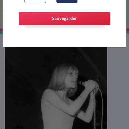
Spectacle de France Gall organisé par
l'USCP football
Sauvegarder