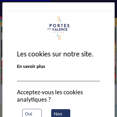
Les cookies sur notre site.
En savoir plus
Match de football
Acceptez-vous les cookies
VIE MUNICIPALE
Ressources documentaires
>
>
>
analytiques ?
Spectacle de France Gall organisé par l'USCP football
Oui
Non