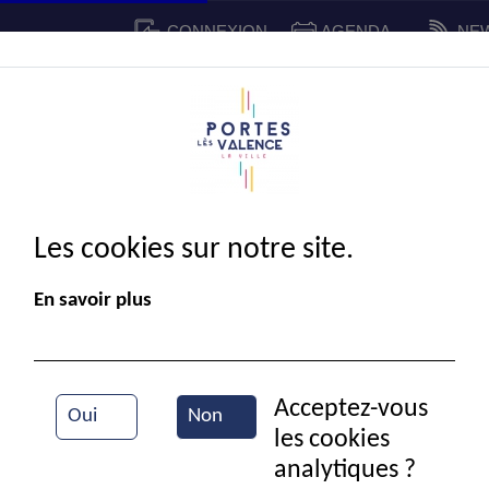
CONNEXION
AGENDA
NE
CADRE DE VIE
SPORT ET 
IE MUNICIPALE
Les cookies sur notre site.
En savoir plus
Acceptez-vous
Oui
Non
les cookies
Réveillon du club Croizat
analytiques ?