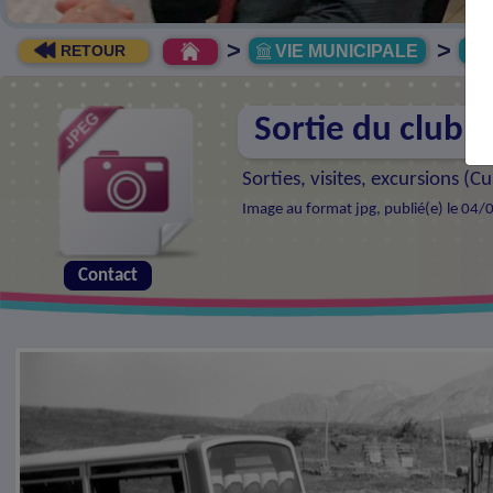
>
>
VIE MUNICIPALE
R
RETOUR
Sortie du club C
Sorties, visites, excursions (
Cul
Image au format jpg, publié(e) le 04/
Contact