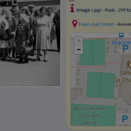
Image
(.jpg) - Poids : 299 K
Foyer-club Croizat
- Avenue
+
−