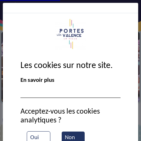
Les cookies sur notre site.
En savoir plus
Trophée des sports
Acceptez-vous les cookies
VIE MUNICIPALE
Ressources documentaires
>
>
>
analytiques ?
Soirée des Trophées 2024
Oui
Non