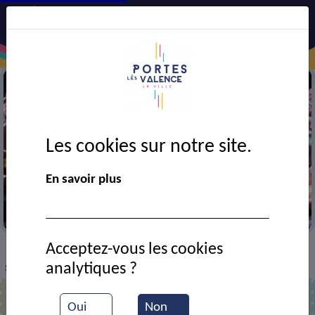
Les cookies sur notre site.
En savoir plus
Trophée des sports
Acceptez-vous les cookies
VIE MUNICIPALE
Ressources documentaires
>
>
>
analytiques ?
Soirée des Trophées 2024
Oui
Non