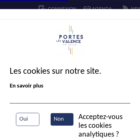
CONNEXION
AGENDA
NE
CADRE DE VIE
SPORT ET 
IE MUNICIPALE
Les cookies sur notre site.
En savoir plus
Acceptez-vous
Oui
Non
les cookies
Trophée des sports
analytiques ?