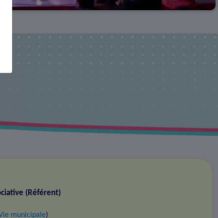
ociative (Référent)
Vie municipale
)