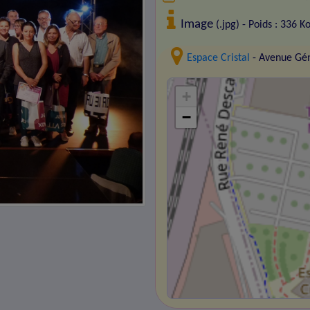
Image
(.jpg) - Poids : 336 K
Espace Cristal
- Avenue Gén
+
−