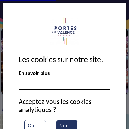
Les cookies sur notre site.
En savoir plus
Trophée des sports
Acceptez-vous les cookies
VIE MUNICIPALE
Ressources documentaires
>
>
>
analytiques ?
Semaine verte : visite d'une ruche par une école
Oui
Non