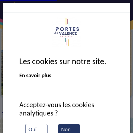
Les cookies sur notre site.
En savoir plus
Semaine verte 2025
Acceptez-vous les cookies
VIE MUNICIPALE
Ressources documentaires
>
>
>
analytiques ?
Semaine verte 2025
Oui
Non