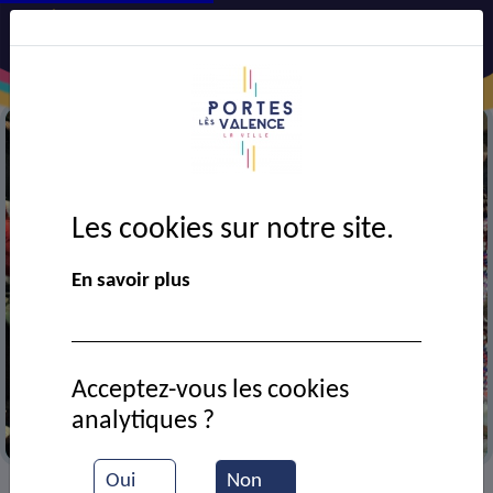
Les cookies sur notre site.
En savoir plus
Acceptez-vous les cookies
analytiques ?
Au corso
Oui
Non
VIE MUNICIPALE
Ressources documentaires
>
>
>