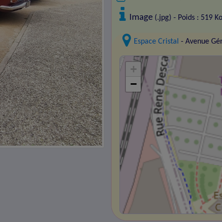
Image
(.jpg) - Poids : 519 K
Espace Cristal
- Avenue Gén
+
−