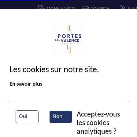
CONNEXION
AGENDA
NE
CADRE DE VIE
SPORT ET 
IE MUNICIPALE
Les cookies sur notre site.
En savoir plus
Acceptez-vous
Oui
Non
les cookies
Bourse autos-motos anciennes
analytiques ?