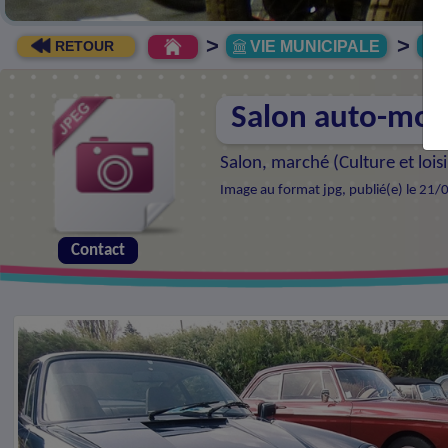
>
>
VIE MUNICIPALE
R
RETOUR
Salon auto-mot
Salon, marché (
Culture et loisi
Image au format jpg, publié(e) le 21/
Contact