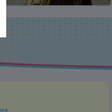
isirs
)