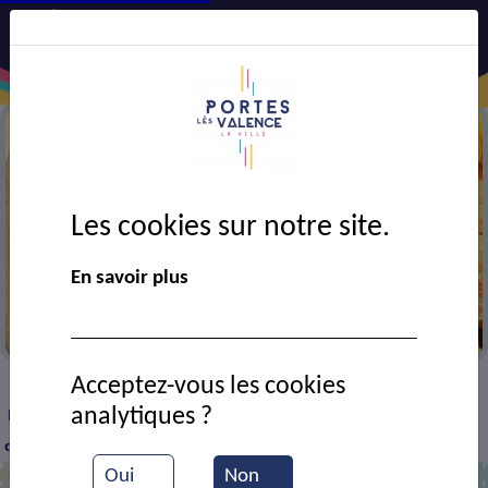
Les cookies sur notre site.
En savoir plus
Soupe au lard
Acceptez-vous les cookies
VIE MUNICIPALE
Ressources documentaires
>
>
>
analytiques ?
Réunion police & population senior (conseils sur la prévention
des vols)
Oui
Non