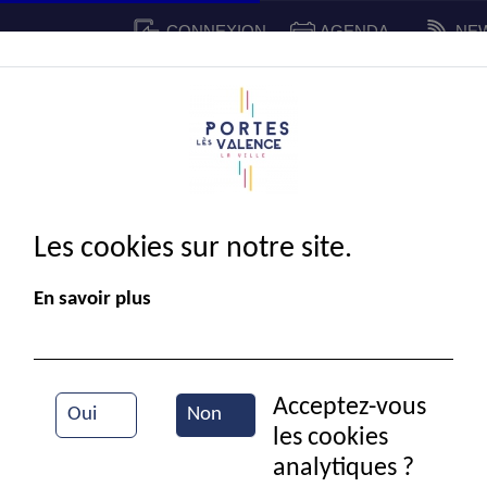
CONNEXION
AGENDA
NE
CADRE DE VIE
SPORT ET 
IE MUNICIPALE
Les cookies sur notre site.
En savoir plus
Acceptez-vous
Oui
Non
les cookies
Réunion du CLSPD
analytiques ?