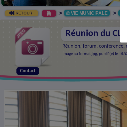
>
>
VIE MUNICIPALE
R
RETOUR
Réunion du CL
Réunion, forum, conférence, d
Image au format jpg, publié(e) le 15
Contact