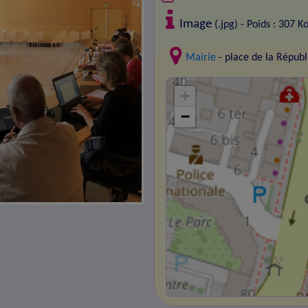
Image
(.jpg) - Poids : 307 K
Mairie
- place de la Répu
+
−