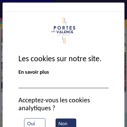
Les cookies sur notre site.
En savoir plus
La Pitchouline en visite chez les pompiers
Acceptez-vous les cookies
VIE MUNICIPALE
Ressources documentaires
>
>
>
analytiques ?
Réunion des pompiers
Oui
Non