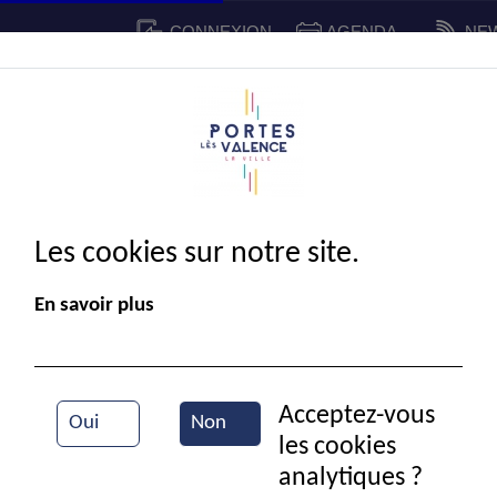
CONNEXION
AGENDA
NE
CADRE DE VIE
SPORT ET 
IE MUNICIPALE
Les cookies sur notre site.
En savoir plus
Acceptez-vous
Oui
Non
les cookies
Cérémonie du 11 novembre
analytiques ?