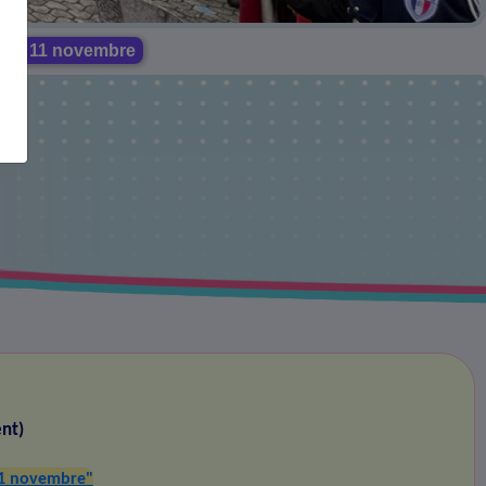
e du 11 novembre
nt)
11 novembre"