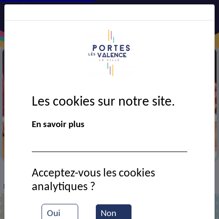
Les cookies sur notre site.
En savoir plus
Festival AJT
Acceptez-vous les cookies
VIE MUNICIPALE
Ressources documentaires
>
>
>
analytiques ?
Répétition de théâtre d'AJT
Oui
Non