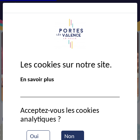
Les cookies sur notre site.
En savoir plus
Festival AJT
Acceptez-vous les cookies
VIE MUNICIPALE
Ressources documentaires
>
>
>
analytiques ?
Répétition de théâtre (contrat temps libre)
Oui
Non