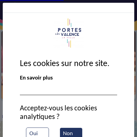
Les cookies sur notre site.
En savoir plus
Festival AJT
Acceptez-vous les cookies
VIE MUNICIPALE
Ressources documentaires
>
>
>
analytiques ?
Répétition de théâtre
Oui
Non