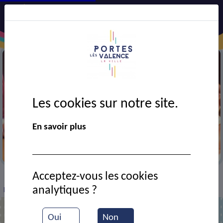
Les cookies sur notre site.
En savoir plus
Festival AJT
Acceptez-vous les cookies
VIE MUNICIPALE
Ressources documentaires
>
>
>
analytiques ?
Répétition à AJT
Oui
Non