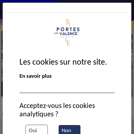
Les cookies sur notre site.
En savoir plus
Repas des anciens
Acceptez-vous les cookies
VIE MUNICIPALE
Ressources documentaires
>
>
>
analytiques ?
Repas des anciens
Oui
Non