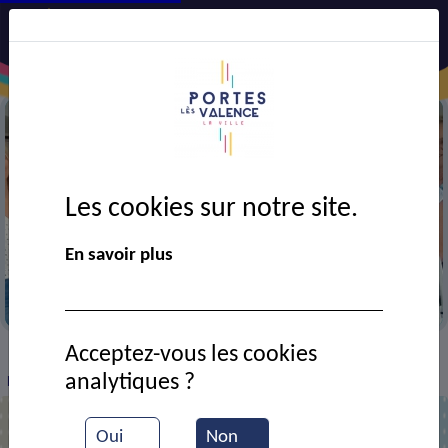
Les cookies sur notre site.
En savoir plus
Atelier cuisine
Acceptez-vous les cookies
VIE MUNICIPALE
Ressources documentaires
>
>
>
analytiques ?
Repas des anciens
Oui
Non