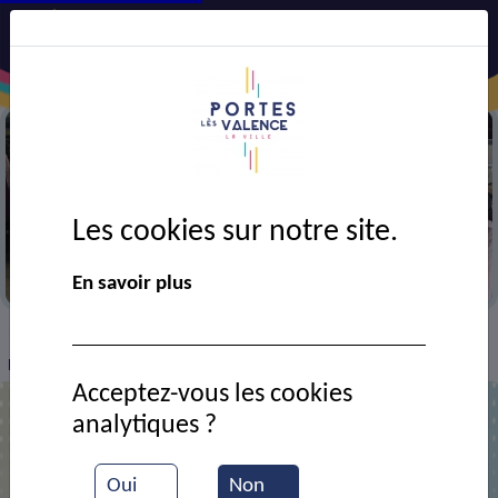
Les cookies sur notre site.
Les vestiaires solidaires
En savoir plus
VIE MUNICIPALE
Ressources documentaires
>
>
>
Repas des anciens
Acceptez-vous les cookies
analytiques ?
Repas des anciens
Oui
Non