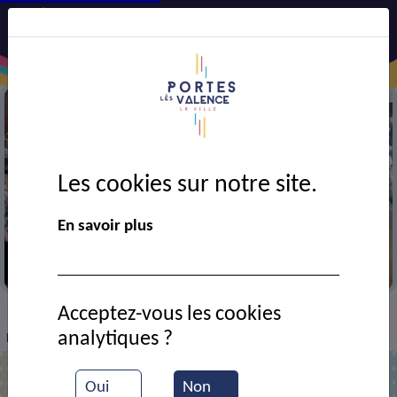
Les cookies sur notre site.
En savoir plus
Repas des anciens
Acceptez-vous les cookies
VIE MUNICIPALE
Ressources documentaires
>
>
>
analytiques ?
Repas des anciens
Oui
Non