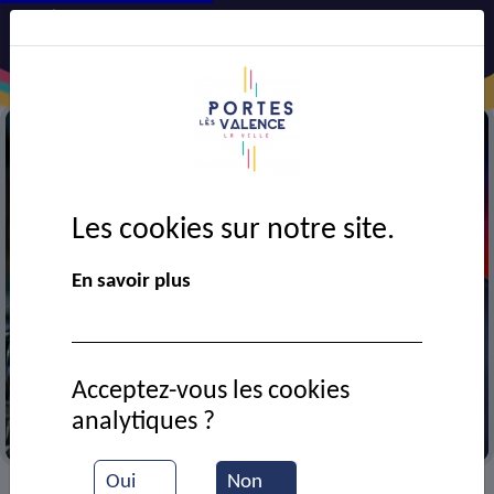
Les cookies sur notre site.
En savoir plus
Acceptez-vous les cookies
analytiques ?
Braderie solidaire
Oui
Non
VIE MUNICIPALE
Ressources documentaires
>
>
>