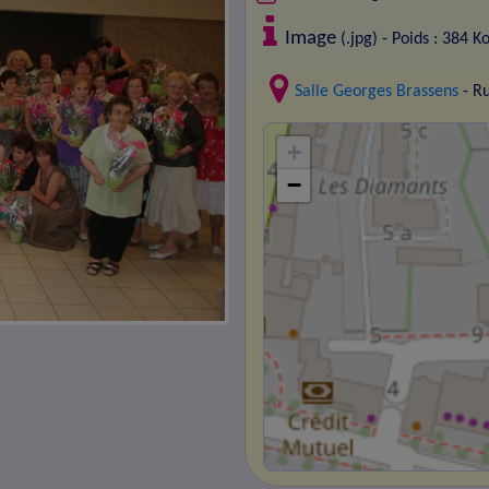
Image
(.jpg) - Poids : 384 K
Salle Georges Brassens
- R
+
−