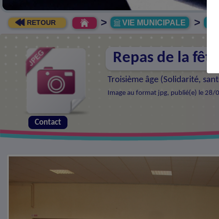
>
>
VIE MUNICIPALE
R
RETOUR
Repas de la fêt
Troisième âge (
Solidarité, sa
Image au format jpg, publié(e) le 28/
Contact