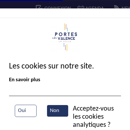
CONNEXION
AGENDA
NE
CADRE DE VIE
SPORT ET 
IE MUNICIPALE
Les cookies sur notre site.
En savoir plus
Acceptez-vous
Oui
Non
les cookies
Jeu de carte
analytiques ?