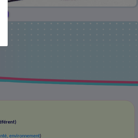
res
éférent)
santé, environnement
)