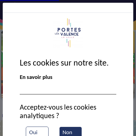
Les cookies sur notre site.
En savoir plus
Centre de loisirs les Brulâts
Acceptez-vous les cookies
VIE MUNICIPALE
Ressources documentaires
>
>
>
analytiques ?
Repas dansant au centre de loisirs
Oui
Non