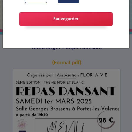
Repas dansant
Sauvegarder
Télécharger : Repas dansant
(Format pdf)