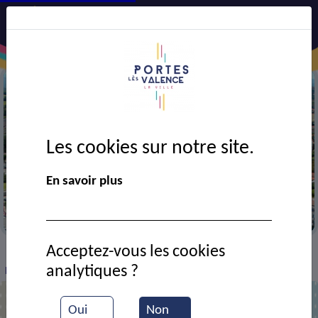
Les cookies sur notre site.
En savoir plus
Vue aérienne de Portes-lès-Valence
Acceptez-vous les cookies
VIE MUNICIPALE
Ressources documentaires
>
>
>
analytiques ?
Repas dansant
Oui
Non