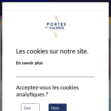
Les cookies sur notre site.
En savoir plus
Dans la cour de l'école F. Léger
Acceptez-vous les cookies
VIE MUNICIPALE
Ressources documentaires
>
>
>
analytiques ?
Rentrée des classes à l'école F. Léger
Oui
Non