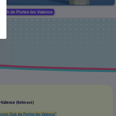
Club de Portes les Valence
s-Valence
(Référent)
nnis Club de Portes les Valence"