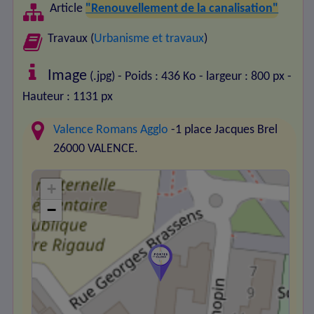
Article
"Renouvellement de la canalisation"
Travaux (
Urbanisme et travaux
)
Image
(.jpg) - Poids : 436 Ko
- largeur : 800 px
-
Hauteur : 1131 px
Valence Romans Agglo
-1 place Jacques Brel
26000 VALENCE.
+
−