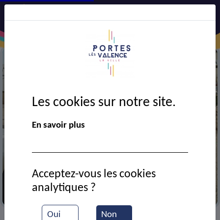
Les cookies sur notre site.
En savoir plus
Acceptez-vous les cookies
analytiques ?
Travaux d'assainissement
Oui
Non
VIE MUNICIPALE
Ressources documentaires
>
>
>