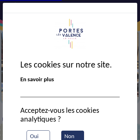
Les cookies sur notre site.
En savoir plus
Réunion du CMJ
Acceptez-vous les cookies
VIE MUNICIPALE
Ressources documentaires
>
>
>
analytiques ?
Rencontres économiques
Oui
Non