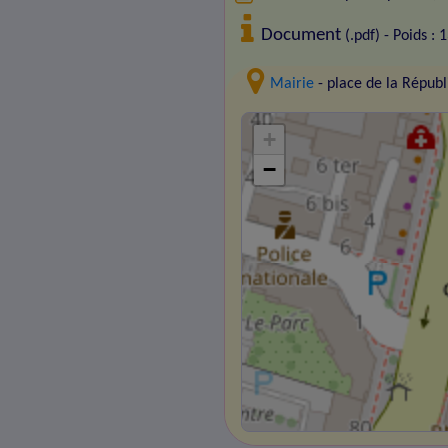
Document
(.pdf) - Poids : 
Mairie
- place de la Répu
+
−