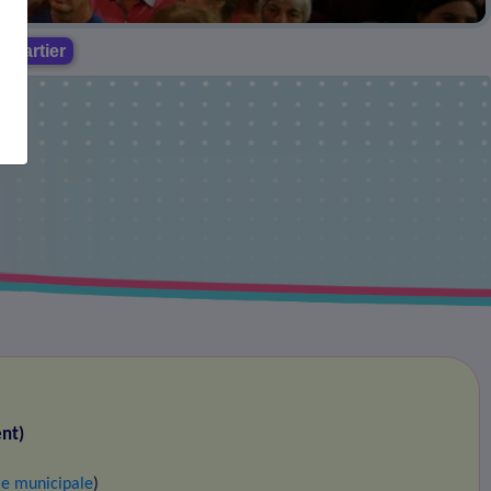
quartier
nt)
ie municipale
)