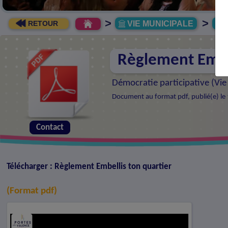
>
>
VIE MUNICIPALE
R
RETOUR
Règlement Embel
Démocratie participative (
Vie
Document au format pdf, publié(e) le 
Contact
Télécharger : Règlement Embellis ton quartier
(Format pdf)